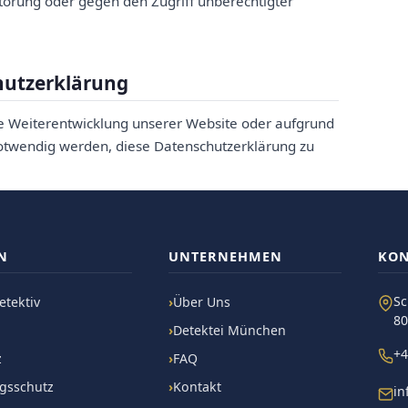
störung oder gegen den Zugriff unberechtigter
hutzerklärung
ie Weiterentwicklung unserer Website oder aufgrund
notwendig werden, diese Datenschutzerklärung zu
N
UNTERNEHMEN
KON
Sc
tektiv
Über Uns
8
Detektei München
+4
z
FAQ
ngsschutz
Kontakt
in