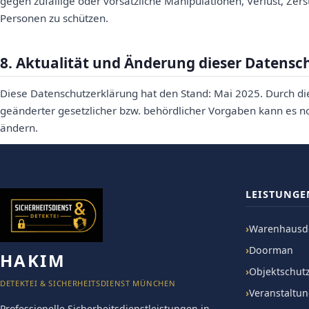
gegen zufällige oder vorsätzliche Manipulationen, Verlust, Zer
Personen zu schützen.
8. Aktualität und Änderung dieser Datensc
Diese Datenschutzerklärung hat den Stand: Mai 2025. Durch d
geänderter gesetzlicher bzw. behördlicher Vorgaben kann es 
ändern.
LEISTUNGE
Warenhausde
Doorman
HAKIM
Objektschut
DETEKTEI & SICHERHEITSDIENST MÜNCHEN
Veranstaltu
Professionelle Sicherheitsdienstleistungen in