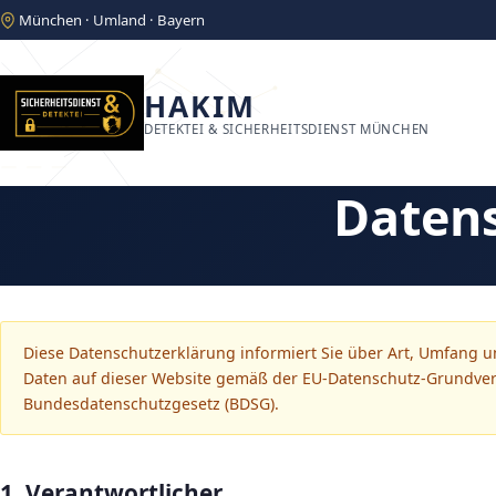
München · Umland · Bayern
HAKIM
DETEKTEI & SICHERHEITSDIENST MÜNCHEN
Daten
Diese Datenschutzerklärung informiert Sie über Art, Umfang
Daten auf dieser Website gemäß der EU-Datenschutz-Grundv
Bundesdatenschutzgesetz (BDSG).
1. Verantwortlicher