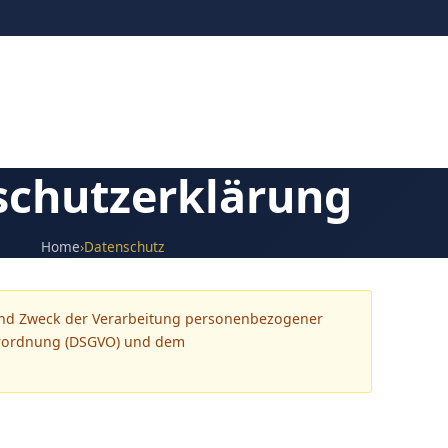
schutzerklärung
Home
›
Datenschutz
 und Zweck der Verarbeitung personenbezogener
erordnung (DSGVO) und dem